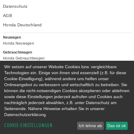
Samstag:
09:00 - 12:00 Uhr
Datenschutz
Service & Ersatzteile
Verkauf
AGB
Montag - Freitag:
07:30 - 12:00 Uhr
Montag - Freitag:
09:00 - 12:00 Uhr
Montag - Freitag:
13:00 - 17:30 Uhr
Montag - Freitag:
13:00 - 17:30 Uhr
Honda Deutschland
Samstag:
09:00 - 12:00 Uhr
Service & Ersatzteile
Neuwagen
Montag - Freitag:
07:30 - 12:00 Uhr
Honda Neuwagen
Montag - Freitag:
13:00 - 17:30 Uhr
Gebrauchtwagen
Honda Gebrauchtwagen
Honda Vorführwagen
Wir setzen auf unserer Website Cookies bzw. vergleichbare
Gesamtbestand
Technologien ein. Einige von ihnen sind essenziell (z.B. für diese
Cookie-Einwilligung), während andere uns helfen unser
NEUWAGENMODELLE
Onlineangebot zu verbessern und wirtschaftlich zu betreiben. Sie
HONDA JAZZ E:HEV
HONDA CIVIC E:HEV
können die nicht-notwendigen Cookies akzeptieren oder ablehnen
HONDA PRELUDE E:HEV
HONDA HR-V E:HEV
sowie diese Einstellungen jederzeit aufrufen und Cookies auch
HONDA ZR-V E:HEV
HONDA CR-V E:HEV & E:PHEV
nachträglich jederzeit abwählen, z.B. unter Datenschutz am
Seitenende. Nähere Hinweise erhalten Sie in unserer
Datenschutzerklärung.
COOKIE-EINSTELLUNGEN
Ich lehne ab
Das ist ok