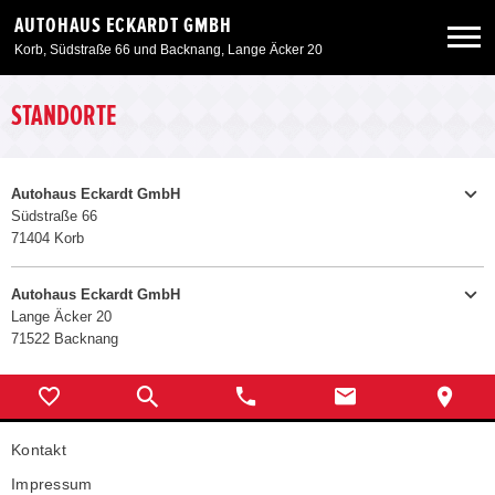
AUTOHAUS ECKARDT GMBH
Korb, Südstraße 66 und Backnang, Lange Äcker 20
Neuwagen
STANDORTE
Gebrauchtwagen
Autohaus Eckardt GmbH
Südstraße 66
71404 Korb
Angebote
Autohaus Eckardt GmbH
Service & Zubehör
Lange Äcker 20
07151-986670
Telefon:
71522 Backnang
Telefax:
07151-9866729
Unser Autohaus
E-MAIL SENDEN
07191-343580
Telefon:
Verkauf
Telefax:
07191-34358-88
Kontakt
Montag - Freitag:
09:00 - 12:00 Uhr
Montag - Freitag:
13:00 - 17:30 Uhr
E-MAIL SENDEN
Impressum