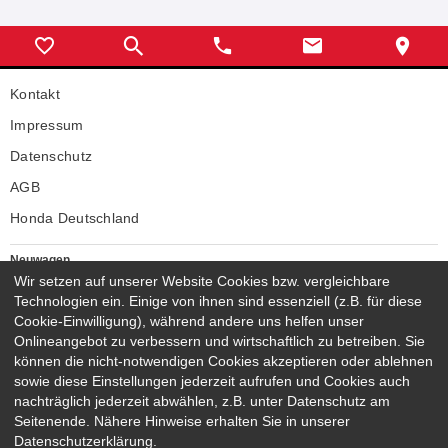
Kontakt
Impressum
Datenschutz
AGB
Honda Deutschland
Neuwagen
Honda Neuwagen
Wir setzen auf unserer Website Cookies bzw. vergleichbare
Technologien ein. Einige von ihnen sind essenziell (z.B. für diese
Gebrauchtwagen
Cookie-Einwilligung), während andere uns helfen unser
Honda Gebrauchtwagen
Onlineangebot zu verbessern und wirtschaftlich zu betreiben. Sie
Honda Vorführwagen
können die nicht-notwendigen Cookies akzeptieren oder ablehnen
Gesamtbestand
sowie diese Einstellungen jederzeit aufrufen und Cookies auch
nachträglich jederzeit abwählen, z.B. unter Datenschutz am
NEUWAGENMODELLE
Seitenende. Nähere Hinweise erhalten Sie in unserer
HONDA JAZZ E:HEV
HONDA CIVIC E:HEV
Datenschutzerklärung.