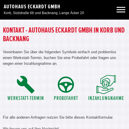
AUTOHAUS ECKARDT GMBH
Korb, Südstraße 66 und Backnang, Lange Äcker 20
Neuwagen
KONTAKT - AUTOHAUS ECKARDT GMBH IN KORB UND
BACKNANG
Gebrauchtwagen
Vereinbaren Sie über die folgenden Symbole einfach und problemlos
einen Werkstatt-Termin, buchen Sie eine Probefahrt oder fragen uns
Angebote
wegen einer Inzahlungnahme an.
Service & Zubehör
Unser Autohaus
WERKSTATT-TERMIN
PROBEFAHRT
INZAHLUNGNAHME
Für alle anderen Anfragen nutzen Sie bitte dieses Kontaktformular.
Wir freuen uns auf Ihre Nachricht!