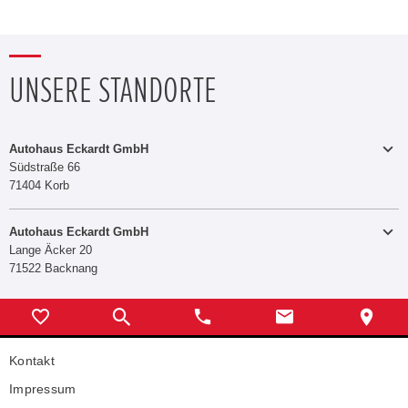
UNSERE STANDORTE
Autohaus Eckardt GmbH
Südstraße 66
71404 Korb
Autohaus Eckardt GmbH
Lange Äcker 20
07151-986670
Telefon:
71522 Backnang
Telefax:
07151-9866729
E-MAIL SENDEN
07191-343580
Telefon:
Verkauf
Telefax:
07191-34358-88
Kontakt
Montag - Freitag:
09:00 - 12:00 Uhr
Montag - Freitag:
13:00 - 17:30 Uhr
E-MAIL SENDEN
Impressum
Samstag:
09:00 - 12:00 Uhr