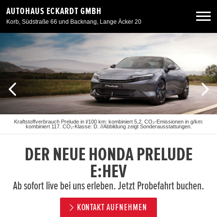
AUTOHAUS ECKARDT GMBH
Korb, Südstraße 66 und Backnang, Lange Äcker 20
Neuwagen
Gebrauchtwagen
Angebote
Kraftstoffverbrauch Prelude in l/100 km: kombiniert 5,2. CO₂-Emissionen in g/km:
kombiniert 117. CO₂-Klasse: D. //Abbildung zeigt Sonderausstattungen.
Service & Zubehör
DER NEUE HONDA PRELUDE
Unser Autohaus
E:HEV
Ab sofort live bei uns erleben. Jetzt Probefahrt buchen.
KONTAKT AUFNEHMEN